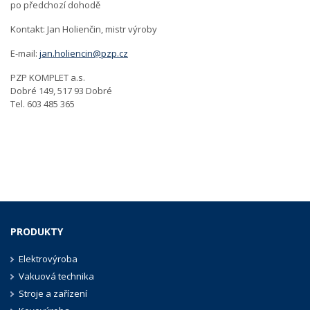
po předchozí dohodě
Kontakt: Jan Holienčin, mistr výroby
E-mail:
jan.holiencin@pzp.cz
PZP KOMPLET a.s.
Dobré 149, 517 93 Dobré
Tel. 603 485 365
PRODUKTY
Elektrovýroba
Vakuová technika
Stroje a zařízení