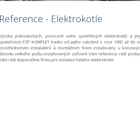
Reference - Elektrokotle
Výroba jednoduchých, provozně velmi spolehlivých elektrokotlů a jin
společnosti PZP KOMPLET tradici od jejího založení v roce 1992 až do 
prostřednictvím instalatérů a montážních firem instalovány u koncovýc
důvodu velkého počtu instalovaných zařízení Vám reference rádi posk
Vám rádi doporučíme firmu pro instalaci Vašeho elektrokotle.