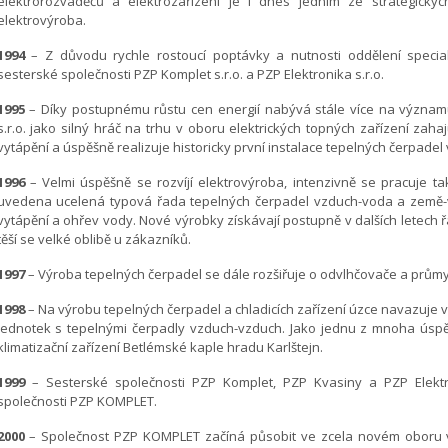
elektrorozvaděčů a elektrozařízení je i dnes jedním ze strategickýc
elektrovýroba.
1994
– Z důvodu rychle rostoucí poptávky a nutnosti oddělení specia
sesterské společnosti PZP Komplet s.r.o. a PZP Elektronika s.r.o.
1995
– Díky postupnému růstu cen energií nabývá stále více na významu
s.r.o. jako silný hráč na trhu v oboru elektrických topných zařízení zah
vytápění a úspěšně realizuje historicky první instalace tepelných čerpadel
1996
– Velmi úspěšně se rozvíjí elektrovýroba, intenzivně se pracuje ta
uvedena ucelená typová řada tepelných čerpadel vzduch-voda a země-v
vytápění a ohřev vody. Nové výrobky získávají postupně v dalších letech 
těší se velké oblibě u zákazníků.
1997
– Výroba tepelných čerpadel se dále rozšiřuje o odvlhčovače a průmys
1998
– Na výrobu tepelných čerpadel a chladicích zařízení úzce navazuje 
jednotek s tepelnými čerpadly vzduch-vzduch. Jako jednu z mnoha úspěš
klimatizační zařízení Betlémské kaple hradu Karlštejn.
1999
– Sesterské společnosti PZP Komplet, PZP Kvasiny a PZP Elektr
společnosti PZP KOMPLET.
2000
– Společnost PZP KOMPLET začíná působit ve zcela novém oboru va