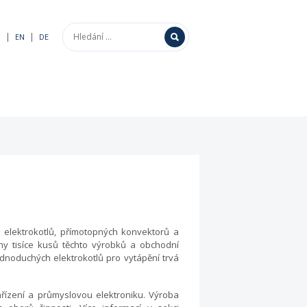
|
|
Z
EN
DE
 elektrokotlů, přímotopných konvektorů a
beny tisíce kusů těchto výrobků a obchodní
ednoduchých elektrokotlů pro vytápění trvá
ařízení a průmyslovou elektroniku. Výroba