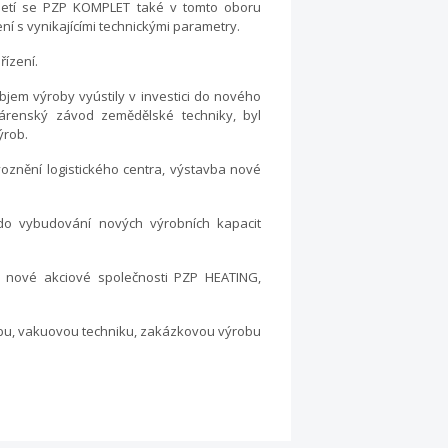
iletí se PZP KOMPLET také v tomto oboru
ní s vynikajícími technickými parametry.
ízení.
jem výroby vyústily v investici do nového
várenský závod zemědělské techniky, byl
ýrob.
znění logistického centra, výstavba nové
do vybudování nových výrobních kapacit
o nové akciové společnosti PZP HEATING,
obu, vakuovou techniku, zakázkovou výrobu