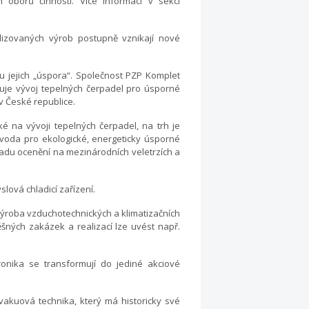
h oborů činnosti. Více informací v sekci
lizovaných výrob postupně vznikají nové
 jejich „úspora“. Společnost PZP Komplet
ajuje vývoj tepelných čerpadel pro úsporné
 v České republice.
ké na vývoji tepelných čerpadel, na trh je
oda pro ekologické, energeticky úsporné
řadu ocenění na mezinárodních veletrzích a
lová chladicí zařízení.
výroba vzduchotechnických a klimatizačních
ných zakázek a realizací lze uvést např.
onika se transformují do jediné akciové
kuová technika, který má historicky své