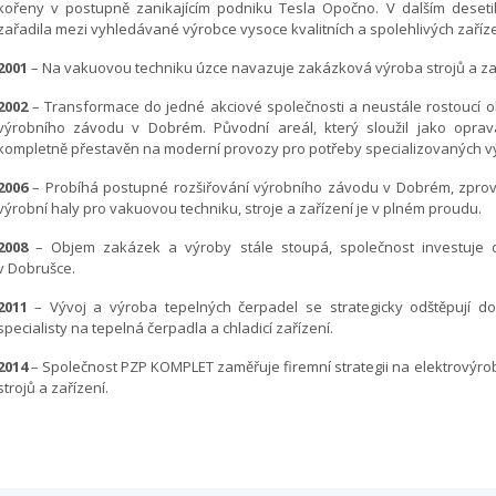
kořeny v postupně zanikajícím podniku Tesla Opočno. V dalším deset
zařadila mezi vyhledávané výrobce vysoce kvalitních a spolehlivých zaříze
2001
– Na vakuovou techniku úzce navazuje zakázková výroba strojů a zař
2002
– Transformace do jedné akciové společnosti a neustále rostoucí ob
výrobního závodu v Dobrém. Původní areál, který sloužil jako opra
kompletně přestavěn na moderní provozy pro potřeby specializovaných v
2006
– Probíhá postupné rozšiřování výrobního závodu v Dobrém, zprovo
výrobní haly pro vakuovou techniku, stroje a zařízení je v plném proudu.
2008
– Objem zakázek a výroby stále stoupá, společnost investuje 
v Dobrušce.
2011
– Vývoj a výroba tepelných čerpadel se strategicky odštěpují d
specialisty na tepelná čerpadla a chladicí zařízení.
2014
– Společnost PZP KOMPLET zaměřuje firemní strategii na elektrovýr
strojů a zařízení.