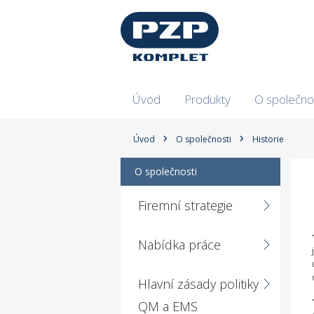
Úvod
Produkty
O společno
Úvod
O společnosti
Historie
O společnosti
Firemní strategie
Nabídka práce
Hlavní zásady politiky
QM a EMS