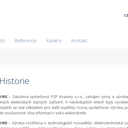
C
sti
Reference
Kariéra
Kontakt
Historie
1992
– Založena společnost PZP Kvasiny s.r.o., zahájen vývoj a výroba
jiných elektrických topných zařízení. V následujících letech byly vyro
úspěch se stal základem pro další úspěšný rozvoj společnosti. Výroba j
do současnosti. Více informací v sekci elektrokotle.
1993
– Výroba rozšířena o technologické rozvaděče, elektrotechnická z